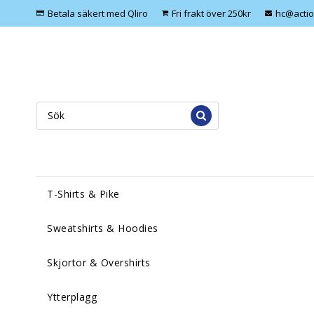
Betala säkert med Qliro
Fri frakt över 250kr
hc@actio
T-Shirts & Pike
Sweatshirts & Hoodies
Skjortor & Overshirts
Ytterplagg