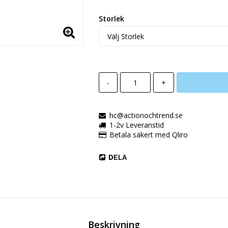
Storlek
-
+
hc@actionochtrend.se
1-2v Leveranstid
Betala säkert med Qliro
DELA
Beskrivning