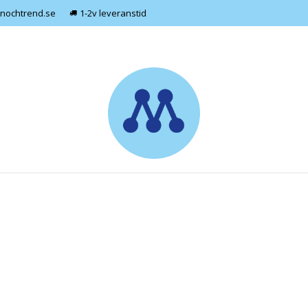
nochtrend.se
1-2v leveranstid