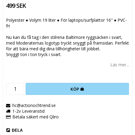
499 SEK
Polyester ● Volym 19 liter ● För laptops/surfplattor 16" ● PVC-
fri
Nu kan du få tag i den stilrena Baltimore ryggsäcken i svart,
med Moderaternas logotyp tryckt snyggt på framsidan. Perfekt
för att bära med dig dina tillhörigheter till jobbet.
Snyggt ton i ton tryck i svart.
Läs mer...
KÖP
hc@actionochtrend.se
1-2v Leveranstid
Betala säkert med Qliro
DELA